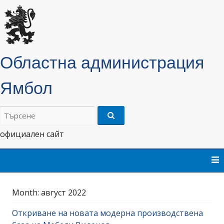
Областна администрация
Ямбол
Търсене
на:
официален сайт
Skip
to
content
Month:
август 2022
Oткриване на новата модерна производствена