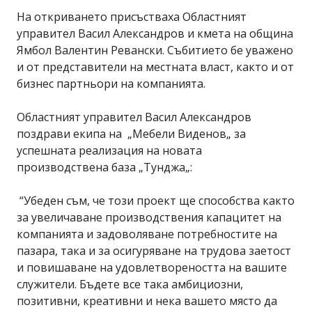
На откриването присъстваха Областният
управител Васил Александров и кмета на община
Ямбол Валентин Ревански. Събитието бе уважено
и от представители на местната власт, както и от
бизнес партньори на компанията.
Областният управител Васил Александров
поздрави екипа на „Мебели Виденов„ за
успешната реализация на новата
производствена база „Тунджа„:
“Убеден съм, че този проект ще способства както
за увеличаване производствения капацитет на
компанията и задоволяване потребностите на
пазара, така и за осигуряване на трудова заетост
и повишаване на удовлетвореността на вашите
служители. Бъдете все така амбициозни,
позитивни, креативни и нека вашето място да