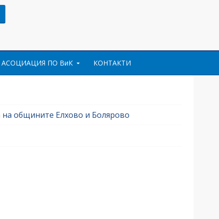
АСОЦИАЦИЯ ПО ВиК
КОНТАКТИ
а на общините Елхово и Болярово