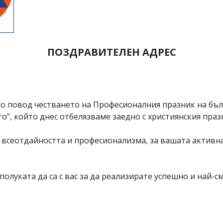
ПОЗДРАВИТЕЛЕН АДРЕС
о повод честването на Професионалния празник на бъ
о”, който днес отбелязваме заедно с християнския праз
еотдайността и професионализма, за вашата активна р
уката да са с вас за да реализирате успешно и най-с