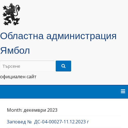
Областна администрация
Ямбол
Търсене
на:
официален сайт
Skip
to
content
Month:
декември 2023
Заповед № ДС-04-00027-11.12.2023 г