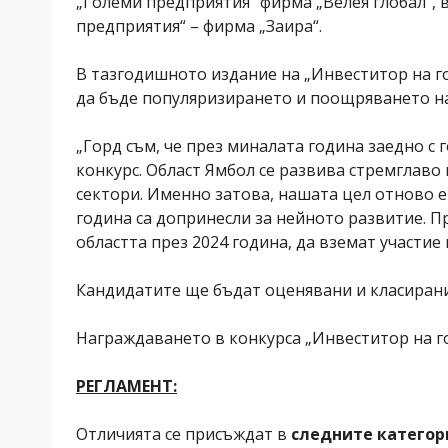
„Големи предприятия“ фирма „Велея глобал“, 
предприятия“ – фирма „Заира“.
В тазгодишното издание на „Инвеститор на го
да бъде популяризирането и поощряването на
„Горд съм, че през миналата година заедно 
конкурс. Област Ямбол се развива стремглаво
сектори. Именно затова, нашата цел отново е
година са допринесли за нейното развитие. 
областта през 2024 година, да вземат участие
Кандидатите ще бъдат оценявани и класирани 
Награждаването в конкурса „Инвеститор на г
РЕГЛАМЕНТ:
Отличията се присъждат в
следните категор