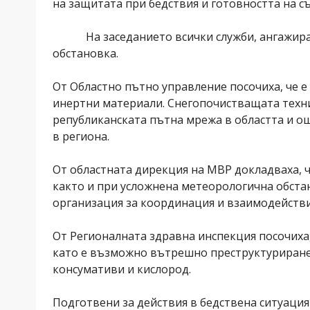
на защитата при бедствия и готовността на 
На заседанието всички служби, ангажирани 
обстановка.
От Областно пътно управление посочиха, че е
инертни материали. Снегопочистващата техни
републиканската пътна мрежа в областта и о
в региона.
От областната дирекция на МВР докладваха, ч
както и при усложнена метеорологична обста
организация за координация и взаимодействи
От Регионалната здравна инспекция посочиха,
като е възможно вътрешно преструктуриране 
консумативи и кислород.
Подготвени за действия в бедствена ситуация