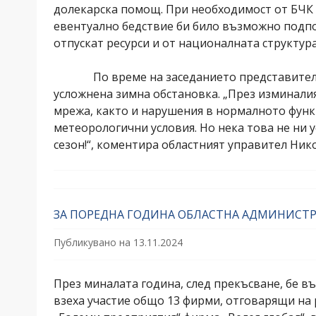
долекарска помощ. При необходимост от БЧК 
евентуално бедствие би било възможно подпом
отпускат ресурси и от националната структура
По време на заседанието представителите 
усложнена зимна обстановка. „През изминалия
мрежа, както и нарушения в нормалното функц
метеорологични условия. Но нека това не ни 
сезон!“, коментира областният управител Ник
ЗА ПОРЕДНА ГОДИНА ОБЛАСТНА АДМИНИСТР
Публикувано на
13.11.2024
През миналата година, след прекъсване, бе в
взеха участие общо 13 фирми, отговарящи на 