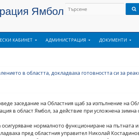
Търсене
трация Ямбол
на:
ЕСКИ КАБИНЕТ
АДМИНИСТРАЦИЯ
ДОКУМЕНТИ
елението в областта, докладваха готовността си за реа
оведе заседание на Областния щаб за изпълнение на Обл
ция в област Ямбол, за действие при усложнена зимна о
 осигуряване нормалното функциониране на пътната ин
кладваха пред областния управител Николай Костадино