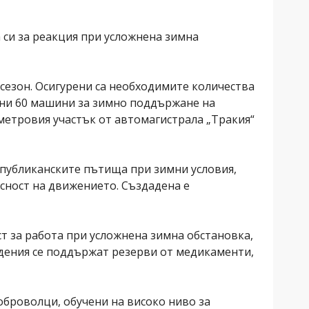
си за реакция при усложнена зимна
сезон. Осигурени са необходимите количества
чни 60 машини за зимно поддържане на
метровия участък от автомагистрала „Тракия“
епубликанските пътища при зимни условия,
сност на движението. Създадена е
т за работа при усложнена зимна обстановка,
дения се поддържат резерви от медикаменти,
доброволци, обучени на високо ниво за