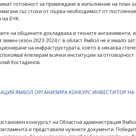
имат готовност за привеждане в изпълнение на план за
агане със стоки от първа необходимост от постоянния
 на БЧК.
на общините докладваха и техните ангажименти, и го
 зимен сезон 2023-2024 г. в област Ямбол не е имало з
иониране на инфраструктурата, което в някаква степен
успокоява! Апелирам всички институции за отговорнос
олай Костадинов.
АЦИЯ ЯМБОЛ ОРГАНИЗИРА КОНКУРС ИНВЕСТИТОР НА
ъзстановен конкурсът на Областна администрация Ямбол
регламента и представили нужните документи. Победите