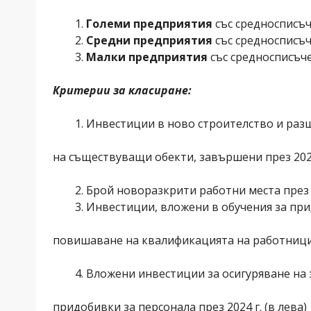
Големи предприятия
със средносписъч
Средни предприятия
със средносписъч
Малки предприятия
със средносписъче
Критерии за класиране:
Инвестиции в ново строителство и раз
на съществуващи обекти, завършени през 2024
Брой новоразкрити работни места през 2
Инвестиции, вложени в обучения за при
повишаване на квалификацията на работниците
Вложени инвестиции за осигуряване на 
придобивки за персонала през 2024 г. (в лева)