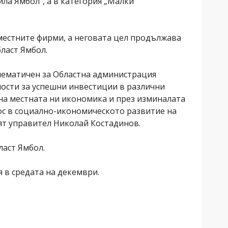
ла Ямбол“, а в категория „Малки
 местните фирми, а неговата цел продължава
ласт Ямбол.
блематичен за Областна администрация
ности за успешни инвестиции в различни
 на местната ни икономика и през изминалата
ос в социално-икономическото развитие на
ият управител Николай Костадинов.
ласт Ямбол.
 в средата на декември.