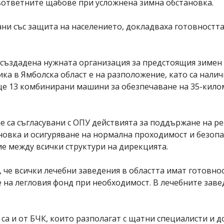
съответните щабове при усложнена зимна обстановка.
със защита на населението, докладваха готовността 
 създадена нужната организация за предстоящия зимен 
ка в Ямболска област е на разположение, като са нали
ще 13 комбинирани машини за обезпечаване на 35-кило
е са съгласувани с ОПУ действията за поддържане на р
новка и осигуряване на нормална проходимост и безопа
е между всички структури на дирекцията.
 че всички лечебни заведения в областта имат готовнос
на легловия фонд при необходимост. В лечебните заве
 са и от БЧК, които разполагат с щатни специалисти и 