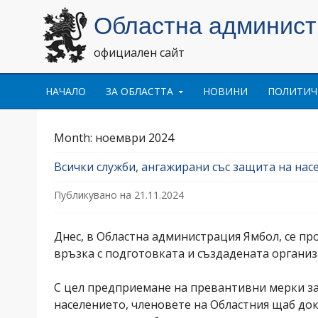
Областна админис
официален сайт
Skip to content
НАЧАЛО
ЗА ОБЛАСТТА
НОВИНИ
ПОЛИТИЧ
Month:
ноември 2024
Всички служби, ангажирани със защита на нас
Публикувано на
21.11.2024
Днес, в Областна администрация Ямбол, се пр
връзка с подготовката и създадената организа
С цел предприемане на превантивни мерки за
населението, членовете на Областния щаб до