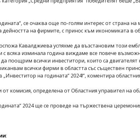
в категория „Средни предприятия“ победителят беше „Ви
дината“, се очаква още по-голям интерес от страна на
 дейността на фирмите, с принос към икономиката в об
с госпожа Кавалджиева успяхме да възстановим този ем
 и с всяка изминала година виждаме все повече възмож
 да поощрим всички инвеститори, които са двигателят
Приканвам всички фирми в областта със съществен прин
 в „Инвеститор на годината“ 2024!“, коментира областн
от комисия, определена от Областния управител на об
одината“ 2024 ще се проведе на тържествена церемония
ии
: