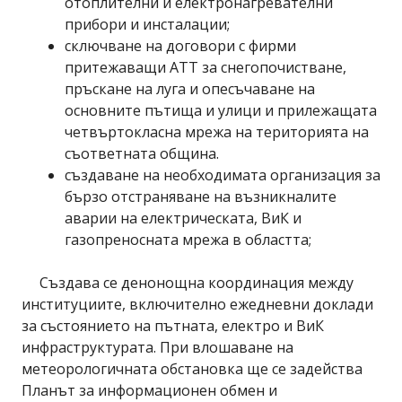
отоплителни и електронагревателни
прибори и инсталации;
сключване на договори с фирми
притежаващи АТТ за снегопочистване,
пръскане на луга и опесъчаване на
основните пътища и улици и прилежащата
четвъртокласна мрежа на територията на
съответната община.
създаване на необходимата организация за
бързо отстраняване на възникналите
аварии на електрическата, ВиК и
газопреносната мрежа в областта;
Създава се денонощна координация между
институциите, включително ежедневни доклади
за състоянието на пътната, електро и ВиК
инфраструктурата. При влошаване на
метеорологичната обстановка ще се задейства
Планът за информационен обмен и