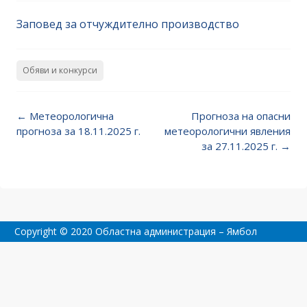
Заповед за отчуждително производство
Обяви и конкурси
Post
←
Метеорологична
Прогноза на опасни
navigation
прогноза за 18.11.2025 г.
метеорологични явления
за 27.11.2025 г.
→
Copyright © 2020 Областна администрация – Ямбол