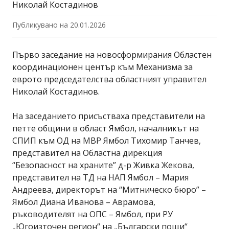
Николай Костадинов
Публикувано на
20.01.2026
Първо заседание на новосформирания Областен
координационен център към Механизма за
еврото председателства областният управител
Николай Костадинов.
На заседанието присъстваха представители на
петте общини в област Ямбол, началникът на
СПИП към ОД на МВР Ямбол Тихомир Танчев,
представител на Областна дирекция
“Безопасност на храните” д-р Живка Жекова,
представител на ТД на НАП Ямбол – Мария
Андреева, директорът на “Митническо бюро” –
Ямбол Диана Иванова – Аврамова,
ръководителят на ОПС – Ямбол, при РУ
„Югоизточен регион“ на „Български пощи“