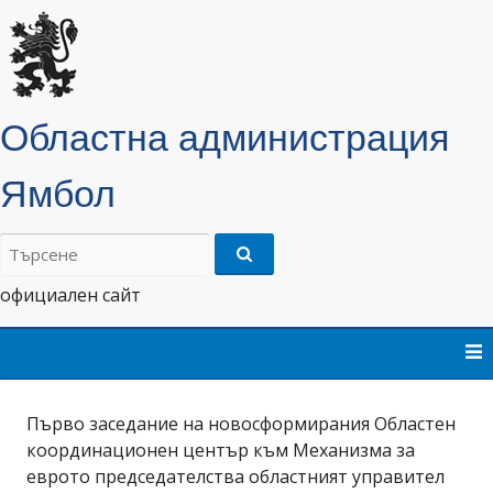
Областна администрация
Ямбол
Търсене
на:
официален сайт
Skip
to
content
Първо заседание на новосформирания Областен
координационен център към Механизма за
еврото председателства областният управител