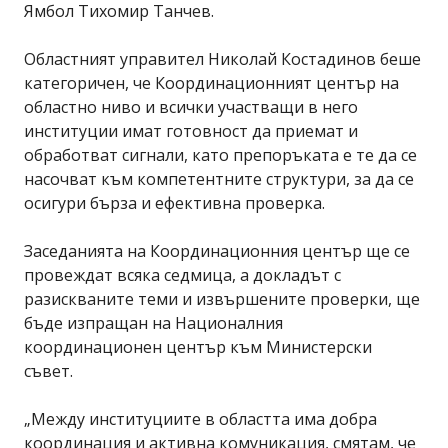
Ямбол Тихомир Танчев.
Областният управител Николай Костадинов беше
категоричен, че Координационният център на
областно ниво и всички участващи в него
институции имат готовност да приемат и
обработват сигнали, като препоръката е те да се
насочват към компетентните структури, за да се
осигури бърза и ефективна проверка.
Заседанията на Координационния център ще се
провеждат всяка седмица, а докладът с
разискваните теми и извършените проверки, ще
бъде изпращан на Националния
координационен център към Министерски
съвет.
„Между институциите в областта има добра
координация и активна комуникация, смятам, че