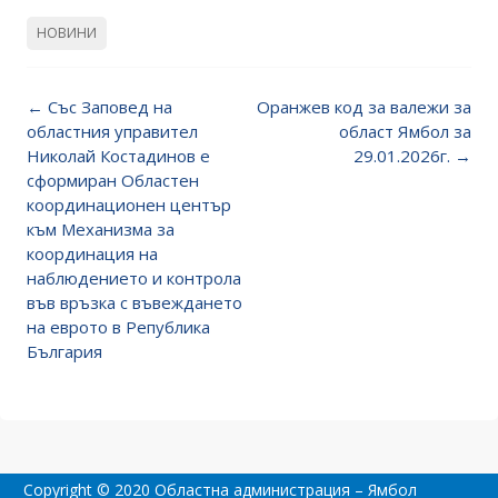
НОВИНИ
Post
←
Със Заповед на
Оранжев код за валежи за
navigation
областния управител
област Ямбол за
Николай Костадинов е
29.01.2026г.
→
сформиран Областен
координационен център
към Механизма за
координация на
наблюдението и контрола
във връзка с въвеждането
на еврото в Република
България
Copyright © 2020 Областна администрация – Ямбол