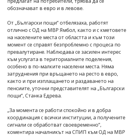
предлагат на потребители, трябва да се
обозначават в евро и в левове.
От „Български пощи“ отбелязаха, работят
отлично с ОД на МВР Ямбол, както и с кметовете
на населените места от областта и към този
момент се справят безпроблемно с процеса по
превалутиране. Наблюдава се засилен интерес
към услугата в териториалните поделения,
особено в по-малките населени места. Няма
затруднения при връщането на ресто в евро,
както и при изплащането и раздаването на
пенсиите, уточни представителят на „Български
пощи“, Станка Едрева.
„За момента се работи спокойно и в добра
координация с всички институции, а получените
сигнали се обработват своевременно“,
коментира началникът на СПИП към ОД на МВР