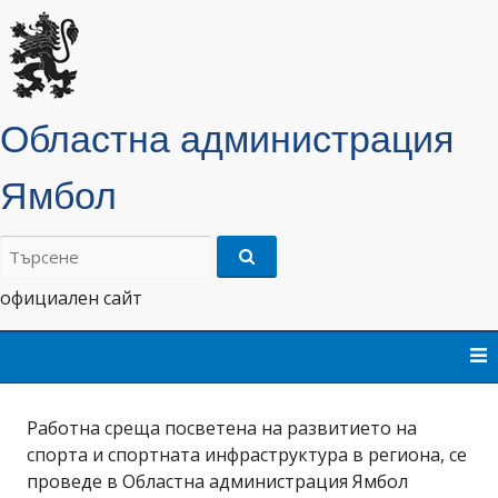
Областна администрация
Ямбол
Търсене
на:
официален сайт
Skip
to
content
Работна среща посветена на развитието на
спорта и спортната инфраструктура в региона, се
проведе в Областна администрация Ямбол