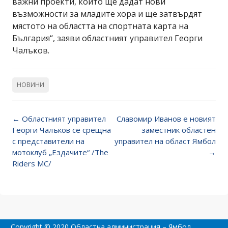
важни проекти, които ще дадат нови
възможности за младите хора и ще затвърдят
мястото на областта на спортната карта на
България“, заяви областният управител Георги
Чалъков.
НОВИНИ
Post
←
Областният управител
Славомир Иванов е новият
navigation
Георги Чалъков се срещна
заместник областен
с представители на
управител на област Ямбол
мотоклуб „Ездачите“ /The
→
Riders MC/
Copyright © 2020 Областна администрация – Ямбол