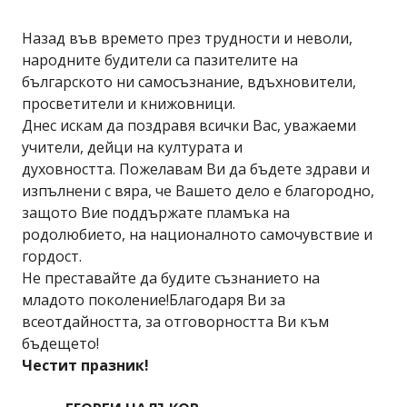
Назад във времето през трудности и неволи,
народните будители са пазителите на
българското ни самосъзнание, вдъхновители,
просветители и книжовници.
Днес искам да поздравя всички Вас, уважаеми
учители, дейци на културата и
духовността. Пожелавам Ви да бъдете здрави и
изпълнени с вяра, че Вашето дело е благородно,
защото Вие поддържате пламъка на
родолюбието, на националното самочувствие и
гордост.
Не преставайте да будите съзнанието на
младото поколение!Благодаря Ви за
всеотдайността, за отговорността Ви към
бъдещето!
Честит празник!