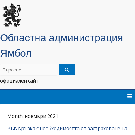
Областна администрация
Ямбол
Търсене
на:
официален сайт
Skip
to
content
Month:
ноември 2021
Във връзка с необходимостта от застраховане на