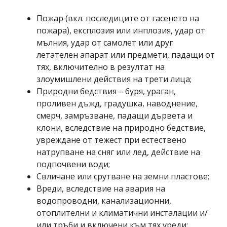
Пожар (вкл. последиците от гасенето на
пожара), експлозия или инплозия, удар от
мълния, удар от самолет или друг
летателен апарат или предмети, падащи от
тях, включително в резултат на
злоумишлени действия на трети лица;
Природни бедствия – буря, ураган,
проливен дъжд, градушка, наводнение,
смерч, замръзване, падащи дървета и
клони, вследствие на природно бедствие,
увреждане от тежест при естествено
натрупване на сняг или лед, действие на
подпочвени води;
Свличане или срутване на земни пластове;
Вреди, вследствие на авария на
водопроводни, канализационни,
отоплителни и климатични инсталации и/
или тръби и включени към тях уреди;