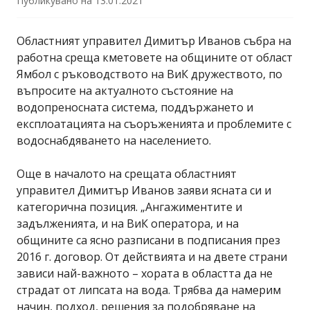
Публикувано на
13.01.2021
Областният управител Димитър Иванов събра на
работна среща кметовете на общините от област
Ямбол с ръководството на ВиК дружеството, по
въпросите на актуалното състояние на
водопреносната система, поддържането и
експлоатацията на съоръженията и проблемите с
водоснабдяването на населението.
Още в началото на срещата областният
управител Димитър Иванов заяви ясната си и
категорична позиция. „Ангажиментите и
задълженията, и на ВиК оператора, и на
общините са ясно разписани в подписания през
2016 г. договор. От действията и на двете страни
зависи най-важното – хората в областта да не
страдат от липсата на вода. Трябва да намерим
начин, подход, решения за подобряване на