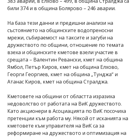
383 аварии, в Елхово – 499, в община Стралджа са
били 374 и в община Болярово – 246 аварии.
На база тези данни и предишни анализи на
състоянието на общинските водопреносни
мрежи, събираемост на таксите и загуби на
дружеството по общини, отношение по темата
взеха и общинските кметове взели участие в
срещата – Валентин Ревански, кмет на община
Ямбол, Петър Киров, кмет на община Елхово,
Георги Георгиев, кмет на община „Тунджа“ и
Атанас Киров, кмет на община Стралджа.
Кметовете на общини от областта изразиха
недоволство от работата на ВиК дружеството.
Като акционери в Асоциацията по ВиК посочиха
претенции към работа му. Някой от исканията на
кметовете към управителя на ВиК са за
реформиране на дружеството и оптимизация на