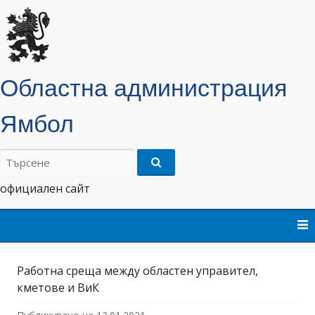
Областна администрация
Ямбол
Търсене
на:
официален сайт
Skip
to
content
Работна среща между областен управител,
кметове и ВиК