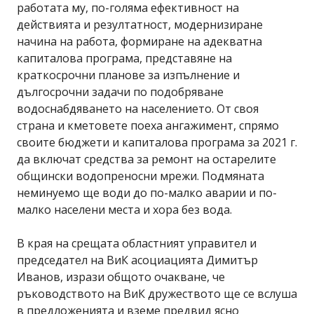
работата му, по-голяма ефективност на
действията и резултатност, модернизиране
начина на работа, формиране на адекватна
капиталова програма, представяне на
краткосрочни планове за изпълнение и
дългосрочни задачи по подобряване
водоснабдяването на населението. От своя
страна и кметовете поеха ангажимент, спрямо
своите бюджети и капиталова програма за 2021 г.
да включат средства за ремонт на остарелите
общински водопреносни мрежи. Подмяната
неминуемо ще води до по-малко аварии и по-
малко населени места и хора без вода.
В края на срещата областният управител и
председател на ВиК асоциацията Димитър
Иванов, изрази общото очакване, че
ръководството на ВиК дружеството ще се вслуша
в предложенията и вземе предвид ясно