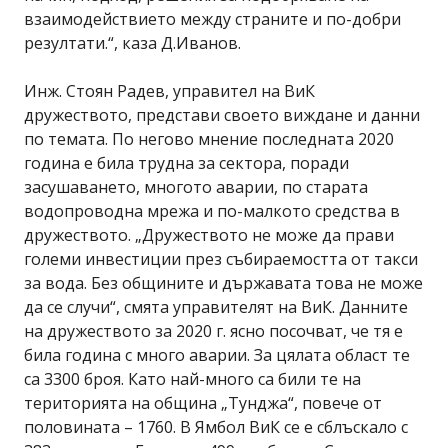
взаимодействието между страните и по-добри
резултати.“, каза Д.Иванов.
Инж. Стоян Радев, управител на ВиК
дружеството, представи своето виждане и данни
по темата. По негово мнение последната 2020
година е била трудна за сектора, поради
засушаването, многото аварии, по старата
водопроводна мрежа и по-малкото средства в
дружеството. „Дружеството не може да прави
големи инвестиции през събираемостта от такси
за вода. Без общините и държавата това не може
да се случи“, смята управителят на ВиК. Данните
на дружеството за 2020 г. ясно посочват, че тя е
била година с много аварии. За цялата област те
са 3300 броя. Като най-много са били те на
територията на община „Тунджа“, повече от
половината – 1760. В Ямбол ВиК се е сблъскало с