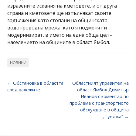
изразените искания на кметовете, и от друга
страна и кметовете ще изпълняват своите
задължения като стопани на общинската
водопроводна мрежа, като я подменят и
модернизират, в името на една обща цел –
населението на общините в област Ямбол.
НОВИНИ
Post
←
Обстановка в областта
Областният управител на
navigation
след валежите
област Ямбол Димитър
Иванов с коментар по
проблема с транспортното
обслужване в община
„Тунджа“
→