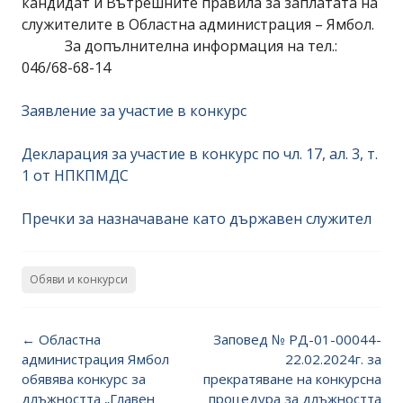
кандидат и Вътрешните правила за заплатата на
служителите в Областна администрация – Ямбол.
За допълнителна информация на тел.:
046/68-68-14
Заявление за участие в конкурс
Декларация за участие в конкурс по чл. 17, ал. 3, т.
1 от НПКПМДС
Пречки за назначаване като държавен служител
Обяви и конкурси
Post
←
Областна
Заповед № РД-01-00044-
navigation
администрация Ямбол
22.02.2024г. за
обявява конкурс за
прекратяване на конкурсна
длъжността „Главен
процедура за длъжността