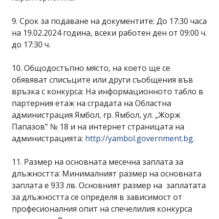
9. Срок за подаване на документите: До 17:30 часа
на 19.02.2024 година, всеки работен ден от 09:00 ч.
до 17:30 ч.
10. Общодостъпно място, на което ще се
обявяват списъците или други съобщения във
връзка с конкурса: На информационното табло в
партерния етаж на сградата на Областна
администрация Ямбол, гр. Ямбол, ул. „Жорж
Папазов” № 18 и на интернет страницата на
администрацията:
http://yambol.government.bg
.
11. Размер на основната месечна заплата за
длъжността: Минималният размер на основната
заплата е 933 лв. Основният размер на заплатата
за длъжността се определя в зависимост от
професионалния опит на спечелилия конкурса