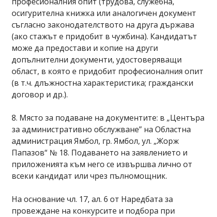
професионалния опит (трудова, служебна,
осигурителна книжка или аналогичен документ
съгласно законодателството на друга държава
(ако стажът е придобит в чужбина). Кандидатът
може да предостави и копие на други
допълнителни документи, удостоверяващи
област, в която е придобит професионалния опит
(в т.ч. длъжностна характеристика; граждански
договор и др.).
8. Място за подаване на документите: в „Центъра
за административно обслужване” на Областна
администрация Ямбол, гр. Ямбол, ул. „Жорж
Папазов“ № 18. Подаването на заявлението и
приложенията към него се извършва лично от
всеки кандидат или чрез пълномощник.
На основание чл. 17, ал. 6 от Наредбата за
провеждане на конкурсите и подбора при