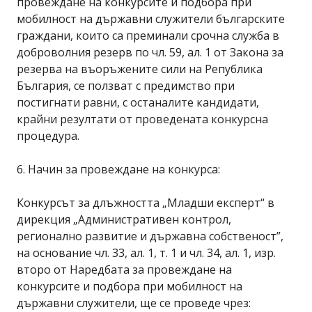
провеждане на конкурсите и подбора при
мобилност на държавни служители българските
граждани, които са преминали срочна служба в
доброволния резерв по чл. 59, ал. 1 от Закона за
резерва на въоръжените сили на Република
България, се ползват с предимство при
постигнати равни, с останалите кандидати,
крайни резултати от проведената конкурсна
процедура.
6. Начин за провеждане на конкурса:
Конкурсът за длъжността „Младши експерт“ в
дирекция „Административен контрол,
регионално развитие и държавна собственост”,
на основание чл. 33, ал. 1, т. 1 и чл. 34, ал. 1, изр.
второ от Наредбата за провеждане на
конкурсите и подбора при мобилност на
държавни служители, ще се проведе чрез: