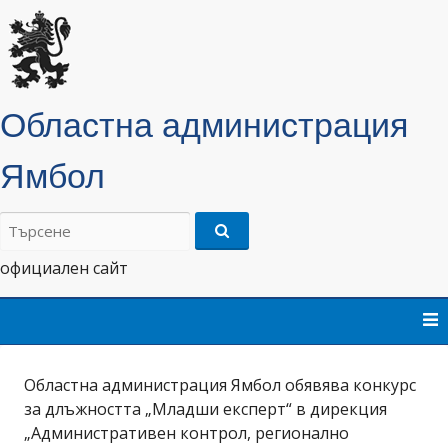
Областна администрация
Ямбол
Търсене
на:
официален сайт
Skip
to
content
Областна администрация Ямбол обявява конкурс
за длъжността „Младши експерт“ в дирекция
„Административен контрол, регионално