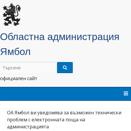
Областна администрация
Ямбол
Търсене
на:
официален сайт
Skip
to
content
ОА Ямбол ви уведомява за възможен технически
проблем с електронната поща на
администрацията