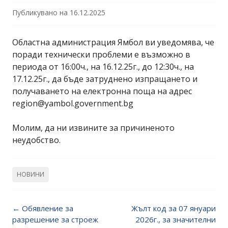
Публикувано на
16.12.2025
Областна администрация Ямбол ви уведомява, че
поради технически проблеми е възможно в
периода от 16:00ч., на 16.12.25г., до 12:30ч., на
17.12.25г., да бъде затруднено изпращането и
получаването на електронна поща на адрес
region@yambol.government.bg
Молим, да ни извините за причиненото
неудобство.
НОВИНИ
Post
←
Обявление за
Жълт код за 07 януари
navigation
разрешение за строеж
2026г., за значителни