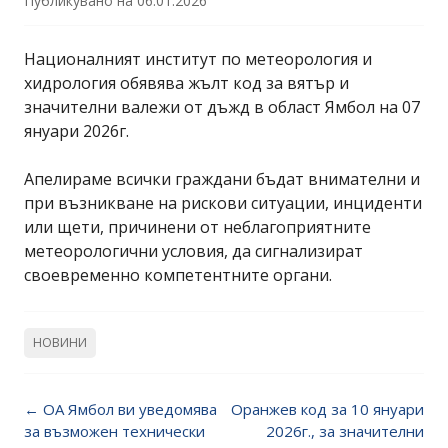
Публикувано на
06.01.2026
Националният институт по метеорология и
хидрология обявява жълт код за вятър и
значителни валежи от дъжд в област Ямбол на 07
януари 2026г.
Апелираме всички граждани бъдат внимателни и
при възникване на рискови ситуации, инциденти
или щети, причинени от неблагоприятните
метеорологични условия, да сигнализират
своевременно компетентните органи.
НОВИНИ
Post
←
ОА Ямбол ви уведомява
Оранжев код за 10 януари
navigation
за възможен технически
2026г., за значителни