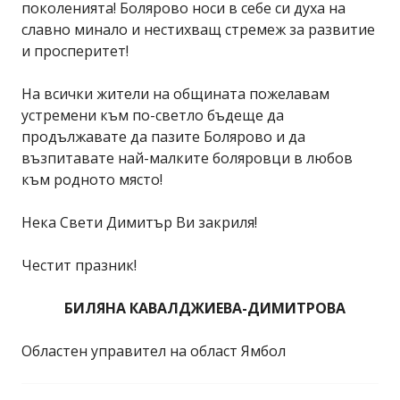
поколенията! Болярово носи в себе си духа на
славно минало и нестихващ стремеж за развитие
и просперитет!
На всички жители на общината пожелавам
устремени към по-светло бъдеще да
продължавате да пазите Болярово и да
възпитавате най-малките боляровци в любов
към родното място!
Нека Свети Димитър Ви закриля!
Честит празник!
БИЛЯНА КАВАЛДЖИЕВА-ДИМИТРОВА
Областен управител на област Ямбол