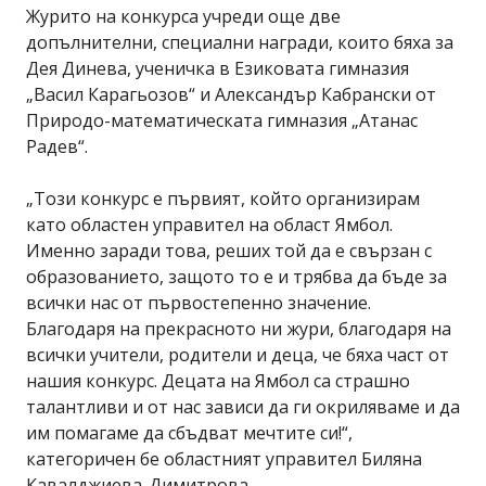
Журито на конкурса учреди още две
допълнителни, специални награди, които бяха за
Дея Динева, ученичка в Езиковата гимназия
„Васил Карагьозов“ и Александър Кабрански от
Природо-математическата гимназия „Атанас
Радев“.
„Този конкурс е първият, който организирам
като областен управител на област Ямбол.
Именно заради това, реших той да е свързан с
образованието, защото то е и трябва да бъде за
всички нас от първостепенно значение.
Благодаря на прекрасното ни жури, благодаря на
всички учители, родители и деца, че бяха част от
нашия конкурс. Децата на Ямбол са страшно
талантливи и от нас зависи да ги окриляваме и да
им помагаме да сбъдват мечтите си!“,
категоричен бе областният управител Биляна
Кавалджиева-Димитрова.