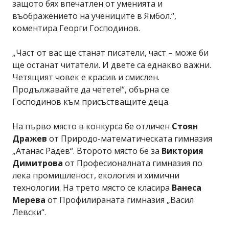
защото бях впечатлен от уменията и
въображението на учениците в Ямбол.“,
коментира Георги Господинов.
„Част от вас ще станат писатели, част – може би
ще останат читатели. И двете са еднакво важни.
Четящият човек е красив и смислен.
Продължавайте да четете!“, обърна се
Господинов към присъстващите деца.
На първо място в конкурса бе отличен
Стоян
Дражев
от Природо-математическата гимназия
„Атанас Радев“. Второто място бе за
Виктория
Димитрова
от Професионалната гимназия по
лека промишленост, екология и химични
технологии. На трето място се класира
Ванеса
Мерева
от Профилираната гимназия „Васил
Левски“.