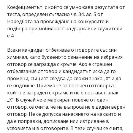
Коефициентът, с който се умножава резултата от
теста, определен съгласно чл. 34, ал. 5 от
Наредбата за провеждане на конкурсите и
подбора при мобилност на държавни служители
е 4.
Всеки кандидат отбелязва отговорите със син
химикал, като буквеното означение на избрания
отговор се загражда с кръгче. Ако е сгрешен
отбелязания отговор и кандидатът иска да го
промени, същият следва да сложи знака „Х“ и да
се подпише. Приема се за посочен отговорът,
който е заграден с кръгче и не е поставен знак
„Х“. В случай че е маркиран повече от един
отговор, се счита, че на въпроса не е даден верен
отговор. Не се допуска нанасянето на каквито и
да е поправки, дописване или изтриване в
условията и в отговорите. В тези случаи се счита,