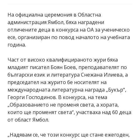
На официална церемония в Областна
администрация Ямбол, бяха наградени
отличените деца в конкурса на ОА за ученическо
есе, организиран по повод началото на учебната
година.
Част от високо квалифицираното жури бяха
младият писател Боян Боев, преподавателят по
български език и литература Снежана Илиева, а
председател на журито бе носителят на
международната литературна награда „Букър“,
Георги Господинов. В конкурса, на тема
„Образованието не променя света, а хората,
които ще променят света“, участваха над 60 деца
от област Ямбол.
„Надявам се, че този конкурс ще стане ежегоден,