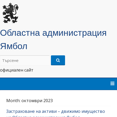
Областна администрация
Ямбол
Търсене
на:
официален сайт
Skip
to
content
Month:
октомври 2023
Застраховане на активи – движимо имущество