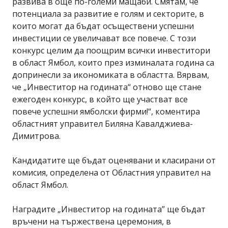
развива в още по-големи мащаби. Смятам, че
потенциала за развитие е голям и секторите, в
които могат да бъдат осъществени успешни
инвестиции се увеличават все повече. С този
конкурс целим да поощрим всички инвеститори
в област Ямбол, които през изминалата година са
допринесли за икономиката в областта. Вярвам,
че „Инвеститор на годината“ отново ще стане
ежегоден конкурс, в който ще участват все
повече успешни ямболски фирми!“, коментира
областният управител Биляна Кавалджиева-
Димитрова.
Кандидатите ще бъдат оценявани и класирани от
комисия, определена от Областния управител на
област Ямбол.
Наградите „Инвеститор на годината” ще бъдат
връчени на тържествена церемония, в