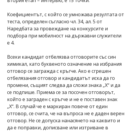
втория етап – интервю, е 15 точки.
Коефициентът, с който се умножава резултата от
теста, определен съгласно чл. 34, ал. 5 от
Наредбата за провеждане на конкурсите и
подбора при мобилност на държавни служители
е 4.
Всеки кандидат отбелязва отговорите със син
химикал, като буквеното означение на избрания
отговор се загражда с кръгче. Ако е сгрешен
отбелязания отговор и кандидатът иска да го
промени, същият следва да сложи знака „Х“ и да
се подпише. Приема се за посочен отговорът,
който е заграден с кръгче и не е поставен знак
„Х“. В случай че е маркиран повече от един
отговор, се счита, че на въпроса не е даден верен
отговор. Не се допуска нанасянето на каквито и
да е поправки, дописване или изтриване в