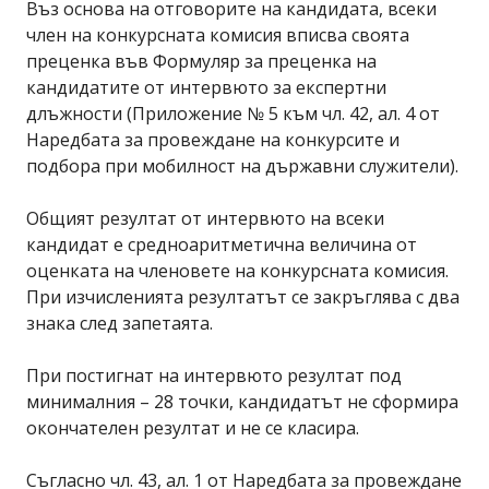
Въз основа на отговорите на кандидата, всеки
член на конкурсната комисия вписва своята
преценка във Формуляр за преценка на
кандидатите от интервюто за експертни
длъжности (Приложение № 5 към чл. 42, ал. 4 от
Наредбата за провеждане на конкурсите и
подбора при мобилност на държавни служители).
Общият резултат от интервюто на всеки
кандидат е средноаритметична величина от
оценката на членовете на конкурсната комисия.
При изчисленията резултатът се закръглява с два
знака след запетаята.
При постигнат на интервюто резултат под
минималния – 28 точки, кандидатът не сформира
окончателен резултат и не се класира.
Съгласно чл. 43, ал. 1 от Наредбата за провеждане