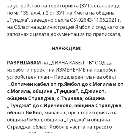
за устройство на територията (ЗУТ), становище
по чл.135, ал.4, т.2 от ЗУТ на Кмета на община
„Тунджа“, заведено с вх.№ ОУ-02643-11.06.2021 г.
на Областна администрация Ямбол и след като се
запознах с цялата документация по преписката,
НАРЕЖДАМ:
РАЗРЕШАВАМ
на „ДИАНА КАБЕЛ ТВ“ ООД да
изработи проект на ИЗМЕНЕНИЕ на подробен
устройствен план – Парцеларен план за обект:
„
Оптичен кабел от гр.Ямбол до с.Могила и от
с.Могила, община „Тунджа“, с.Джинот,
община Стралджа, с.Търнава, община
„Тунджа“ до с.Иречеково, община Стралджа,
област Ямбол,
минаващ през територията на
община Ямбол, община „Тунджа“ и община
Стралджа, област Ямбол в частта на трасето