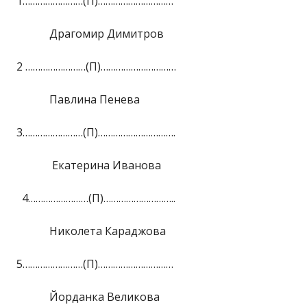
1……………………(П)…………………………
Драгомир Димитров
2 ……………………(П)…………………………
Павлина Пенева
3……………………(П)………………………….
Екатерина Иванова
4……………………(П)………………………..
Николета Караджова
5……………………(П)…………………………
Йорданка Великова