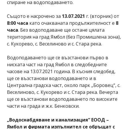
спиране на водоподаването.
Същото е насрочено за
13.07.2021
г. (вторник) от
8:00 часа
като очакваната продължителност е
8
часа
. Без водоподаване ще остане цялата
територия на град Ямбол (без Промишлена зона),
с. Кукорево, с. Веселиново и с. Стара река.
Водоподаването ще се възстанови първо в
ниската част на град Ямбол в следобедните
часове на 13.07.2021 година. В късния следобед,
ще се възстанови водоподаването и в
Централна градска част, около парк „Боровец“, с.
Веселиново, с. Кукорево и с. Стара река. Вечерта
ще се възстанови водоподаването по високите
части на града и ж.к. Бенковски.
„Водоснабдяване и канализация“ ЕООД –
Ямбол и фирмата изпълнител се обръщат с