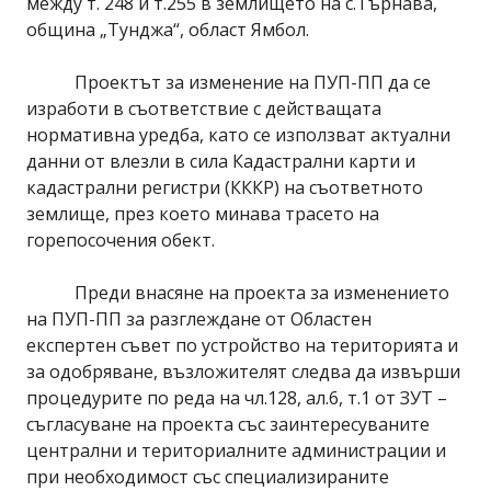
между т. 248 и т.255 в землището на с.Търнава,
община „Тунджа“, област Ямбол.
Проектът за изменение на ПУП-ПП да се
изработи в съответствие с действащата
нормативна уредба, като се използват актуални
данни от влезли в сила Кадастрални карти и
кадастрални регистри (КККР) на съответното
землище, през което минава трасето на
горепосочения обект.
Преди внасяне на проекта за изменението
на ПУП-ПП за разглеждане от Областен
експертен съвет по устройство на територията и
за одобряване, възложителят следва да извърши
процедурите по реда на чл.128, ал.6, т.1 от ЗУТ –
съгласуване на проекта със заинтересуваните
централни и териториалните администрации и
при необходимост със специализираните