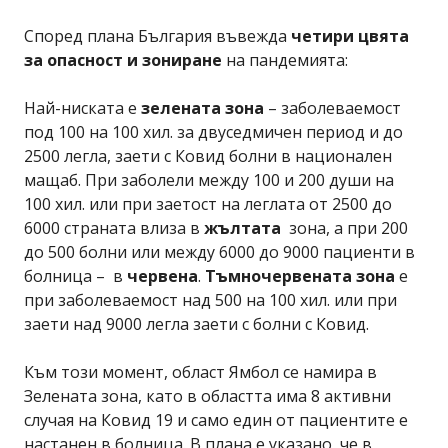
Според плана България въвежда
четири цвята
за опасност и зониране
на пандемията:
Най-ниската е
зелената зона
– заболеваемост
под 100 на 100 хил. за двуседмичен период и до
2500 легла, заети с Ковид болни в национален
мащаб. При заболели между 100 и 200 души на
100 хил. или при заетост на леглата от 2500 до
6000 страната влиза в
жълтата
зона, а при 200
до 500 болни или между 6000 до 9000 пациенти в
болница – в
червена
.
Тъмночервената зона
е
при заболеваемост над 500 на 100 хил. или при
заети над 9000 легла заети с болни с Ковид.
Към този момент, област Ямбол се намира в
Зелената зона, като в областта има 8 активни
случая на Ковид 19 и само един от пациентите е
настанен в болница. В плана е указано, че в