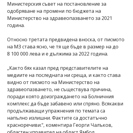
Министерския съвет на постановление за
одобряване на промени по бюджета на
Министерство на здравеопазването за 2021
година.
Относно третата предвидена вноска, от писмото
на МЗ става ясно, че тя ще бъде в размер на до
8 100 000 лева и е дължима за 2022 година.
„Както бях казал пред представителите на
медиите на последната ни среща, и както става
видно от писмото на Министерство на
здравеопазването, не съществува причина,
поради която доизграждането на Болничния
комплекс да бъде забавено или спряно. Всякакви
продължаващи упражнения по темата са
напълно излишни. Фактите са достатъчно
красноречиви.“, коментира Георги Чалъков,
областен управител на област Ямбол.