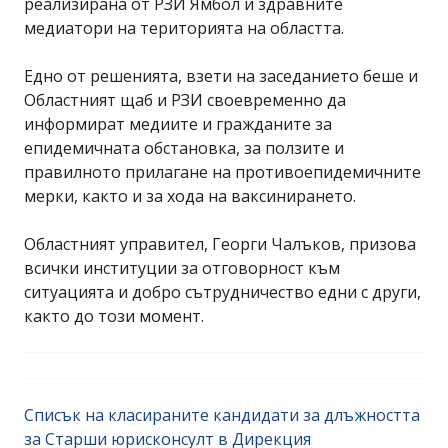
реализирана от РЗИ Ямбол и здравните
медиатори на територията на областта.
Едно от решенията, взети на заседанието беше и
Областният щаб и РЗИ своевременно да
информират медиите и гражданите за
епидемичната обстановка, за ползите и
правилното прилагане на противоепидемичните
мерки, както и за хода на ваксинирането.
Областният управител, Георги Чалъков, призова
всички институции за отговорност към
ситуацията и добро сътрудничество едни с други,
както до този момент.
Списък на класираните кандидати за длъжността
за Старши юрисконсулт в Дирекция