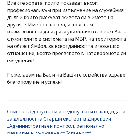
Вие сте хората, които показват висок
професионализъм при изпълнение на служебния
дълг и които рискуват живота си в името на
другите. Именно затова, използвам
възможността да изразя уважението си към Вас –
служителите в системата на МВР, на територията
на област Ямбол, за всеотдайността и човешко
отношение, което проявявате в натовареното си
ежедневие!
Пожелавам на Вас и на Вашите семейства здраве,
благополучие и успехи!
Списък на допуснати и недопуснатите кандидати
за длъжността Старши експерт в Дирекция
„Административен контрол, регионално
развитие и държавна собственост”