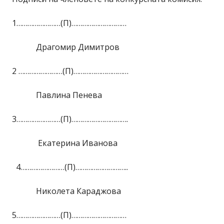
1……………………(П)…………………………
Драгомир Димитров
2 ……………………(П)…………………………
Павлина Пенева
3……………………(П)………………………….
Екатерина Иванова
4……………………(П)………………………..
Николета Караджова
5……………………(П)…………………………