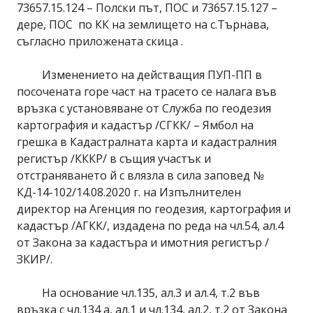
73657.15.124 – Полски път, ПОС и 73657.15.127 –
дере, ПОС по КК на землището на с.Търнава,
съгласно приложената скица .
Изменението на действащия ПУП-ПП в
посочената горе част на трасето се налага във
връзка с установяване от Служба по геодезия
картография и кадастър /СГКК/ – Ямбол на
грешка в Кадастралната карта и кадастралния
регистър /КККР/ в същия участък и
отстраняването й с влязла в сила заповед №
КД-14-102/14.08.2020 г. на Изпълнителен
директор на Агенция по геодезия, картография и
кадастър /АГКК/, издадена по реда на чл.54, ал.4
от Закона за кадастъра и имотния регистър /
ЗКИР/.
На основание чл.135, ал.3 и ал.4, т.2 във
връзка с чл.134 а, ал.1 и чл.134, ал.2, т.2 от Закона