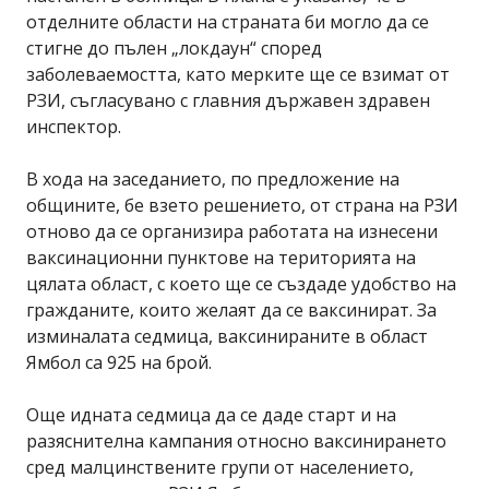
отделните области на страната би могло да се
стигне до пълен „локдаун“ според
заболеваемостта, като мерките ще се взимат от
РЗИ, съгласувано с главния държавен здравен
инспектор.
В хода на заседанието, по предложение на
общините, бе взето решението, от страна на РЗИ
отново да се организира работата на изнесени
ваксинационни пунктове на територията на
цялата област, с което ще се създаде удобство на
гражданите, които желаят да се ваксинират. За
изминалата седмица, ваксинираните в област
Ямбол са 925 на брой.
Още идната седмица да се даде старт и на
разяснителна кампания относно ваксинирането
сред малцинствените групи от населението,