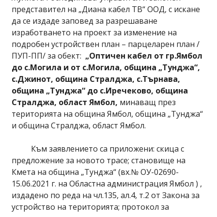
представител на „Диана кабел ТВ“ ООД, с искане
да се издаде заповед за разрешаване
изработването на проект за изменение на
подробен устройствен план – парцеларен план /
ПУП-ПП/ за обект:
„
Оптичен кабел от гр.Ямбол
до с.Могила и от с.Могила, община „Тунджа“,
с.Джинот, община Стралджа, с.Търнава,
община „Тунджа“ до с.Иречеково, община
Стралджа, област Ямбол,
минаващ през
територията на община Ямбол, община „Тунджа“
и община Стралджа, област Ямбол.
Към заявлението са приложени: скица с
предложение за новото трасе; становище на
Кмета на община „Тунджа“ (вх.№ ОУ-02690-
15.06.2021 г. на Областна администрация Ямбол ) ,
издадено по реда на чл.135, ал.4, т.2 от Закона за
устройство на територията; протокол за