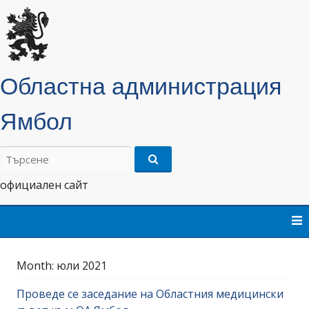
Областна администрация
Ямбол
Търсене
на:
официален сайт
Skip
to
content
Month:
юли 2021
Проведе се заседание на Областния медицински